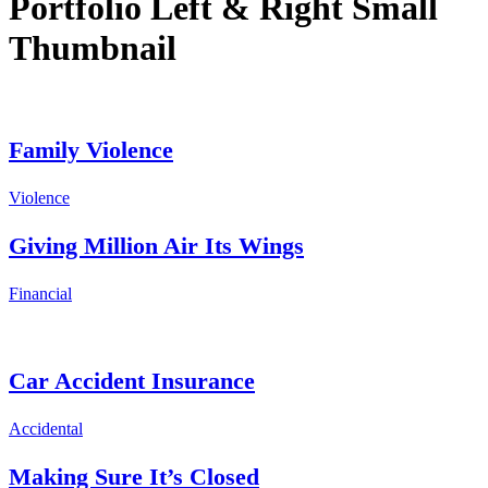
Portfolio Left & Right Small
Thumbnail
Family Violence
Violence
Giving Million Air Its Wings
Financial
Car Accident Insurance
Accidental
Making Sure It’s Closed