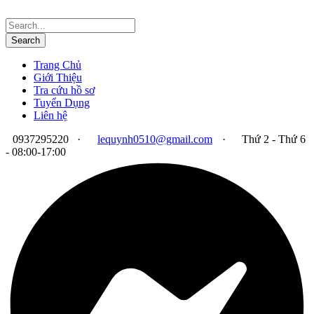
Trang Chủ
Giới Thiệu
Tra cứu hồ sơ
Tuyển Dụng
Liên hệ
0937295220
·
lequynh0510@gmail.com
·
Thứ 2 - Thứ 6
- 08:00-17:00