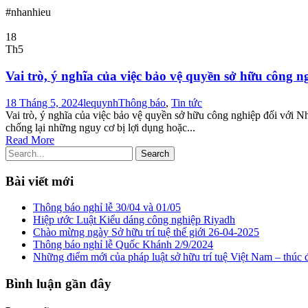
#nhanhieu
18
Th5
Vai trò, ý nghĩa của việc bảo vệ quyền sở hữu công n
18 Tháng 5, 2024
lequynh
Thông báo
,
Tin tức
Vai trò, ý nghĩa của việc bảo vệ quyền sở hữu công nghiệp đối với Nh
chống lại những nguy cơ bị lợi dụng hoặc...
Read More
Bài viết mới
Thông báo nghỉ lễ 30/04 và 01/05
Hiệp ước Luật Kiểu dáng công nghiệp Riyadh
Chào mừng ngày Sở hữu trí tuệ thế giới 26-04-2025
Thông báo nghỉ lễ Quốc Khánh 2/9/2024
Những điểm mới của pháp luật sở hữu trí tuệ Việt Nam – thúc 
Bình luận gần đây