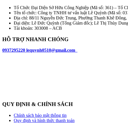
Tổ Chức Đại Diện Sở Hữu Công Nghiệp (Mã số: 361) – Tổ C
Tên tổ chức: Công ty TNHH tư vấn luật Lê Quỳnh (Mã số: 0
Địa chỉ: 88/11 Nguyễn Đức Trung, Phường Thanh Khê Đông
Đại diện: Lê Đức Quỳnh (Tổng Giám đốc); Lê Thị Thùy Dun
Tài khoản: 303008 – ACB
HỖ TRỢ NHANH CHÓNG
0937295220
l
equynh0510@gmail.com
QUY ĐỊNH & CHÍNH SÁCH
Chính sách bảo mật thông tin
Quy định và hình thức thanh toán