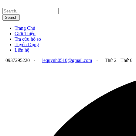
Trang Chủ
Giới Thiệu
Tra cứu hồ sơ
Tuyển Dụng
Liên hệ
0937295220
·
lequynh0510@gmail.com
·
Thứ 2 - Thứ 6 -