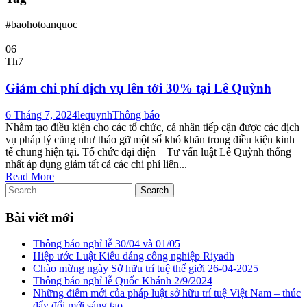
#baohotoanquoc
06
Th7
Giảm chi phí dịch vụ lên tới 30% tại Lê Quỳnh
6 Tháng 7, 2024
lequynh
Thông báo
Nhằm tạo điều kiện cho các tổ chức, cá nhân tiếp cận được các dịch
vụ pháp lý cũng như tháo gỡ một số khó khăn trong điều kiện kinh
tế chung hiện tại. Tổ chức đại diện – Tư vấn luật Lê Quỳnh thống
nhất áp dụng giảm tất cả các chi phí liên...
Read More
Bài viết mới
Thông báo nghỉ lễ 30/04 và 01/05
Hiệp ước Luật Kiểu dáng công nghiệp Riyadh
Chào mừng ngày Sở hữu trí tuệ thế giới 26-04-2025
Thông báo nghỉ lễ Quốc Khánh 2/9/2024
Những điểm mới của pháp luật sở hữu trí tuệ Việt Nam – thúc
đẩy đổi mới sáng tạo