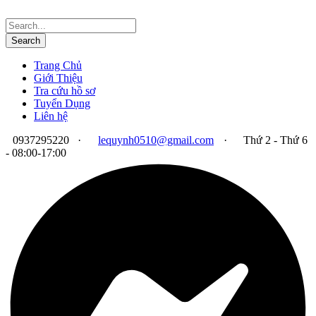
Trang Chủ
Giới Thiệu
Tra cứu hồ sơ
Tuyển Dụng
Liên hệ
0937295220
·
lequynh0510@gmail.com
·
Thứ 2 - Thứ 6
- 08:00-17:00