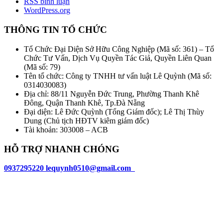
RSS bình luận
WordPress.org
THÔNG TIN TỔ CHỨC
Tổ Chức Đại Diện Sở Hữu Công Nghiệp (Mã số: 361) – Tổ
Chức Tư Vấn, Dịch Vụ Quyền Tác Giả, Quyền Liên Quan
(Mã số: 79)
Tên tổ chức: Công ty TNHH tư vấn luật Lê Quỳnh (Mã số:
0314030083)
Địa chỉ: 88/11 Nguyễn Đức Trung, Phường Thanh Khê
Đông, Quận Thanh Khê, Tp.Đà Nẵng
Đại diện: Lê Đức Quỳnh (Tổng Giám đốc); Lê Thị Thùy
Dung (Chủ tịch HĐTV kiêm giám đốc)
Tài khoản: 303008 – ACB
HỖ TRỢ NHANH CHÓNG
0937295220
l
equynh0510@gmail.com