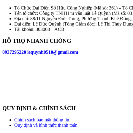
Tổ Chức Đại Diện Sở Hữu Công Nghiệp (Mã số: 361) – Tổ C
Tên tổ chức: Công ty TNHH tư vấn luật Lê Quỳnh (Mã số: 0
Địa chỉ: 88/11 Nguyễn Đức Trung, Phường Thanh Khê Đông
Đại diện: Lê Đức Quỳnh (Tổng Giám đốc); Lê Thị Thùy Dun
Tài khoản: 303008 – ACB
HỖ TRỢ NHANH CHÓNG
0937295220
l
equynh0510@gmail.com
QUY ĐỊNH & CHÍNH SÁCH
Chính sách bảo mật thông tin
Quy định và hình thức thanh toán