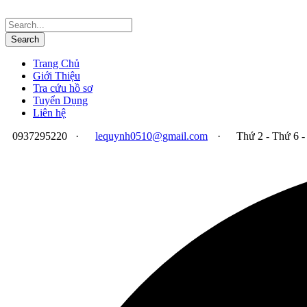
Trang Chủ
Giới Thiệu
Tra cứu hồ sơ
Tuyển Dụng
Liên hệ
0937295220
·
lequynh0510@gmail.com
·
Thứ 2 - Thứ 6 -