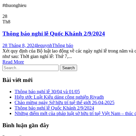
#thuonghieu
28
Th8
Thông báo nghỉ lễ Quốc Khánh 2/9/2024
28 Tháng 8, 2024
lequynh
Thông báo
Xét quy định của Bộ luật lao động về các ngày nghỉ lễ trong năm v
như sau: Thời gian nghỉ lễ: Thứ 7,...
Read More
Bài viết mới
Thông báo nghỉ lễ 30/04 và 01/05
Hiệp ước Luật Kiểu dáng công nghiệp Riyadh
Chào mừng ngày Sở hữu trí tuệ thế giới 26-04-2025
Thông báo nghỉ lễ Quốc Khánh 2/9/2024
Những điểm mới của pháp luật sở hữu trí tuệ Việt Nam – thúc 
Bình luận gần đây